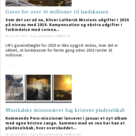
Gaver for over 16 millioner til landskassen
Som det ser ud nu, bliver Luthersk Missions udgifter i 2020
på niveau med 2019. Kompensation og ekstra udgifter i
forbindelse med corona…
08. januar 2021 / Kaja Lauterbach, kl@dlm.dk
LM’s gaveindtægter for 2020 er ikke opgjort endnu, men det er
sikkert, at landskassen for første gang siden 2016 runder 16
millioner…
Musikalske missionærer bag kristent pladeselskab
Kommende Peru-missionær lancerer i januar et nyt album
med egne kristne sange. Sammen med en ven har han et
pladeselskab, hvor overskuddet…
06. januar 2021 / Karin Borup Ravnborg; kbr@dlm.dk