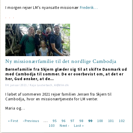
I morgen rejser LM's nyansatte missionær
Frederik…
Ny missionærfamilie til det nordlige Cambodja
Børnefamilie fra Skjern glæder sig til at skifte Danmark ud
med Cambodja til sommer. De er overbevist om, at det er
her, Gud ønsker, at de…
04. januar 2021 / Kaja Lauterbach, kl@dlm.dk
I løbet af sommeren 2021 rejser familien Jensen fra Skjern til
Cambodja, hvor en missionærtjeneste for LM venter.
Maria og…
…
First
« First
Previous
‹ Previous
Page
95
Page
96
Page
97
Page
98
Current
99
Page
100
Page
101
Page
102
page
page
Page
103
Next
Next ›
Last
Last »
page
Pagination
page
page