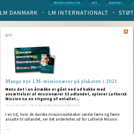
Service
PRIVATLIVSPOLITIK
NYT
KONTAKT
menu
LM DANMARK
LM INTERNATIONALT
STØT
Main
navigation
(level
1)
NYT
Mange nye LM-missionærer på plakaten i 2021
NT
Mens det i en årrække er gået ned ad bakke med
ansættelser af missionærer til udlandet, oplever Luthersk
Mission nu en stigning af antallet…
13. januar 2021 / Karin Borup Ravnborg; kbr@dlm.dk
I en tid, hvor de danske missionsselskaber sender færre og færre
ansatte til udlandet, ser det anderledes ud for Luthersk Mission.
…