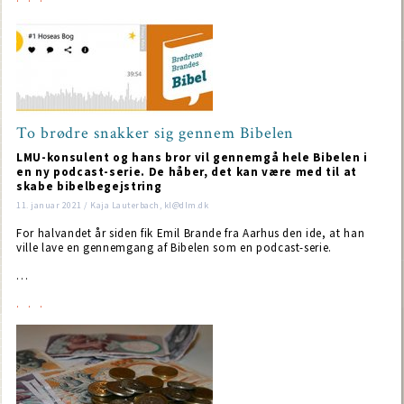
To brødre snakker sig gennem Bibelen
LMU-konsulent og hans bror vil gennemgå hele Bibelen i
en ny podcast-serie. De håber, det kan være med til at
skabe bibelbegejstring
11. januar 2021 / Kaja Lauterbach, kl@dlm.dk
For halvandet år siden fik Emil Brande fra Aarhus den ide, at han
ville lave en gennemgang af Bibelen som en podcast-serie.
…