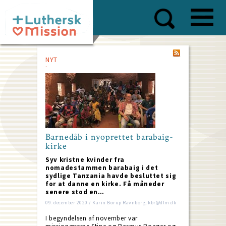
Skip
to
main
content
NYT
Barnedåb i nyoprettet barabaig-
kirke
Syv kristne kvinder fra
nomadestammen barabaig i det
sydlige Tanzania havde besluttet sig
for at danne en kirke. Få måneder
senere stod en…
09. december 2020 / Karin Borup Ravnborg; kbr@dlm.dk
I begyndelsen af november var