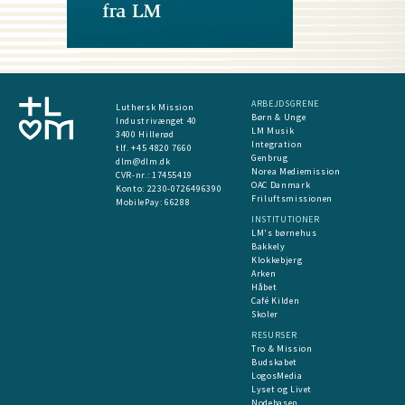
ARBEJDSGRENE
Luthersk Mission
Børn & Unge
Industrivænget 40
LM Musik
3400 Hillerød
Integration
tlf. +45 4820 7660
Genbrug
dlm@dlm.dk
Norea Mediemission
CVR-nr.: 17455419
OAC Danmark
​Konto:
2230-0726496390
Friluftsmissionen
MobilePay:
66288
INSTITUTIONER
LM's børnehus
Bakkely
Klokkebjerg
Arken
Håbet
Café Kilden
Skoler
RESURSER
Tro & Mission
Budskabet
LogosMedia
Lyset og Livet
Nodebasen