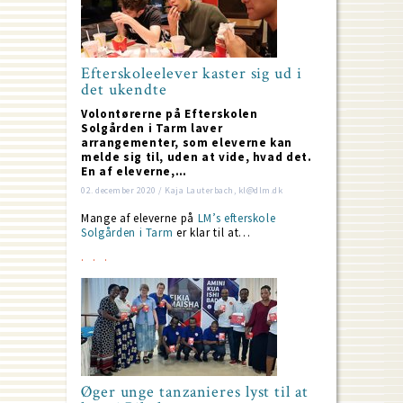
Efterskoleelever kaster sig ud i
det ukendte
Volontørerne på Efterskolen
Solgården i Tarm laver
arrangementer, som eleverne kan
melde sig til, uden at vide, hvad det.
En af eleverne,…
02. december 2020 / Kaja Lauterbach, kl@dlm.dk
Mange af eleverne på
LM’s efterskole
Solgården i Tarm
er klar til at…
Øger unge tanzanieres lyst til at