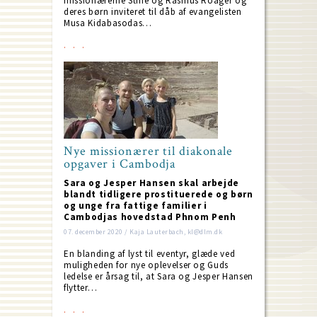
missionærerne Stine og Rasmus Roager og
deres børn inviteret til dåb af evangelisten
Musa Kidabasodas…
Nye missionærer til diakonale
opgaver i Cambodja
Sara og Jesper Hansen skal arbejde
blandt tidligere prostituerede og børn
og unge fra fattige familier i
Cambodjas hovedstad Phnom Penh
07. december 2020 / Kaja Lauterbach, kl@dlm.dk
En blanding af lyst til eventyr, glæde ved
muligheden for nye oplevelser og Guds
ledelse er årsag til, at Sara og Jesper Hansen
flytter…