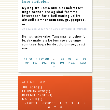
læse i Bibelen
Ny bog fra Soma Biblia er målrettet
unge tanzaniere og skal fremme
interessen for bibellæsning ud fra
aktuelle emner som sex, gruppepres,
…
30. november 2020 / Karin Borup Ravnborg; kbr@dlm.dk
Den lutherske kirke i Tanzania har behov for
bibelsk materiale for teenagere og unge,
som tager højde for de udfordringer, de står
over…
…
First
« First
Previous
‹ Previous
Page
95
Page
96
Page
97
Page
98
page
Page
99
Page
100
page
Current
101
Page
102
Page
103
Next
Next ›
Last
Last
Pagination
page
»
page
page
ALLE NYHEDER
JULI 2020
(1)
FEBRUAR 2020
(1)
DECEMBER 2019
(1)
MAJ 2018
(1)
FIRST
PREVIOUS
PAGE
PAGE
PAGE
PAGE
PAGE
« FØRSTE
‹ FORRIGE
1
2
3
4
5
PAGE
PAGE
PAGE
PAGE
CURRENT
Pagination
6
7
8