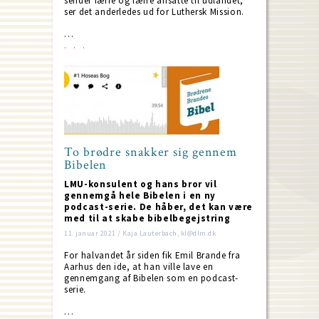
sender færre og færre ansatte til udlandet,
ser det anderledes ud for Luthersk Mission.
…
To brødre snakker sig gennem
Bibelen
LMU-konsulent og hans bror vil
gennemgå hele Bibelen i en ny
podcast-serie. De håber, det kan være
med til at skabe bibelbegejstring
11. januar 2021 / Kaja Lauterbach, kl@dlm.dk
For halvandet år siden fik Emil Brande fra
Aarhus den ide, at han ville lave en
gennemgang af Bibelen som en podcast-
serie.
…