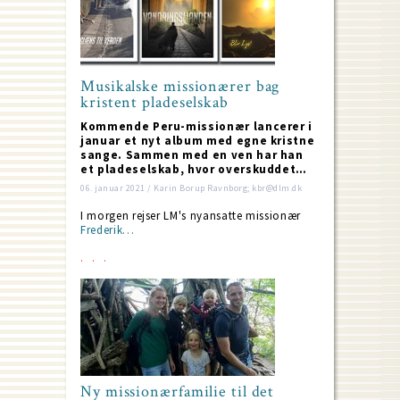
Musikalske missionærer bag
kristent pladeselskab
Kommende Peru-missionær lancerer i
januar et nyt album med egne kristne
sange. Sammen med en ven har han
et pladeselskab, hvor overskuddet…
06. januar 2021 / Karin Borup Ravnborg; kbr@dlm.dk
I morgen rejser LM's nyansatte missionær
Frederik…
Ny missionærfamilie til det