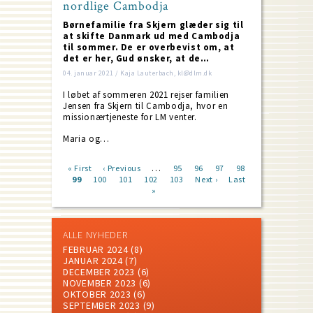
nordlige Cambodja
Børnefamilie fra Skjern glæder sig til
at skifte Danmark ud med Cambodja
til sommer. De er overbevist om, at
det er her, Gud ønsker, at de…
04. januar 2021 / Kaja Lauterbach, kl@dlm.dk
I løbet af sommeren 2021 rejser familien
Jensen fra Skjern til Cambodja, hvor en
missionærtjeneste for LM venter.
Maria og…
…
First
« First
Previous
‹ Previous
Page
95
Page
96
Page
97
Page
98
page
Current
99
Page
100
page
Page
101
Page
102
Page
103
Next
Next ›
Last
Last
Pagination
page
»
page
page
ALLE NYHEDER
FEBRUAR 2024
(8)
JANUAR 2024
(7)
DECEMBER 2023
(6)
NOVEMBER 2023
(6)
OKTOBER 2023
(6)
SEPTEMBER 2023
(9)