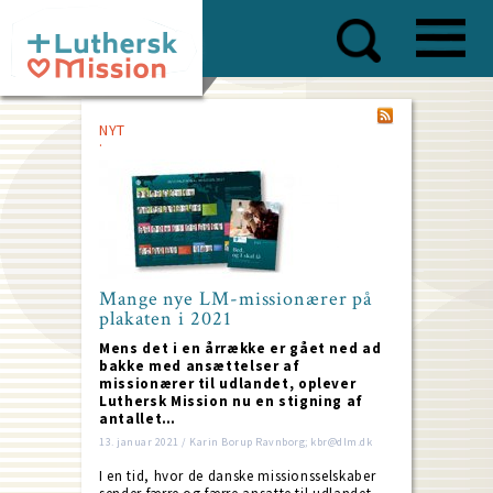
Skip
to
main
content
NYT
Mange nye LM-missionærer på
plakaten i 2021
Mens det i en årrække er gået ned ad
bakke med ansættelser af
missionærer til udlandet, oplever
Luthersk Mission nu en stigning af
antallet…
13. januar 2021 / Karin Borup Ravnborg; kbr@dlm.dk
I en tid, hvor de danske missionsselskaber