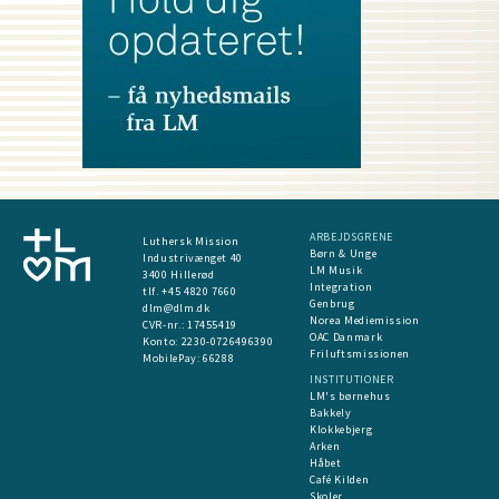
ARBEJDSGRENE
Luthersk Mission
Børn & Unge
Industrivænget 40
LM Musik
3400 Hillerød
Integration
tlf. +45 4820 7660
Genbrug
dlm@dlm.dk
Norea Mediemission
CVR-nr.: 17455419
OAC Danmark
​Konto:
2230-0726496390
Friluftsmissionen
MobilePay:
66288
INSTITUTIONER
LM's børnehus
Bakkely
Klokkebjerg
Arken
Håbet
Café Kilden
Skoler