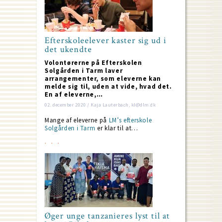
Efterskoleelever kaster sig ud i
det ukendte
Volontørerne på Efterskolen
Solgården i Tarm laver
arrangementer, som eleverne kan
melde sig til, uden at vide, hvad det.
En af eleverne,…
02. december 2020 / Kaja Lauterbach, kl@dlm.dk
Mange af eleverne på
LM’s efterskole
Solgården i Tarm
er klar til at…
Øger unge tanzanieres lyst til at