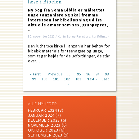
læse i Bibelen
Ny bog fra Soma Biblia er målrettet
unge tanzaniere og skal fremme
interessen for bibellæsning ud fra
aktuelle emner som sex, gruppepres,
…
30. november 2020 / Karin Borup Ravnborg; kbr@dlm.dk
Den lutherske kirke i Tanzania har behov for
bibelsk materiale for teenagere og unge,
som tager højde for de udfordringer, de står
over…
…
First
« First
Previous
‹ Previous
Page
95
Page
96
Page
97
Page
98
page
Page
99
Page
100
page
Current
101
Page
102
Page
103
Next
Next ›
Last
Last
Pagination
page
»
page
page
ALLE NYHEDER
FEBRUAR 2024
(8)
JANUAR 2024
(7)
DECEMBER 2023
(6)
NOVEMBER 2023
(6)
OKTOBER 2023
(6)
SEPTEMBER 2023
(9)