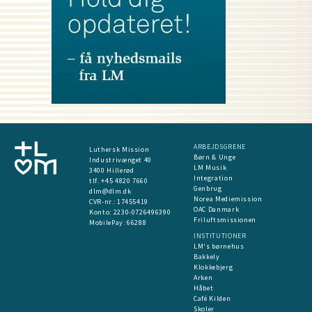
ARBEJDSGRENE
Luthersk Mission
Børn & Unge
Industrivænget 40
LM Musik
3400 Hillerød
Integration
tlf. +45 4820 7660
Genbrug
dlm@dlm.dk
Norea Mediemission
CVR-nr.: 17455419
OAC Danmark
​Konto:
2230-0726496390
Friluftsmissionen
MobilePay:
66288
INSTITUTIONER
LM's børnehus
Bakkely
Klokkebjerg
Arken
Håbet
Café Kilden
Skoler