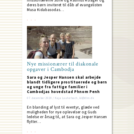
missionærerne Stine og Rasmus Roager og
deres børn inviteret til dåb af evangelisten
Musa Kidabasodas…
Nye missionærer til diakonale
opgaver i Cambodja
Sara og Jesper Hansen skal arbejde
blandt tidligere prostituerede og børn
og unge fra fattige familier i
Cambodjas hovedstad Phnom Penh
07. december 2020 / Kaja Lauterbach, kl@dlm.dk
En blanding af lyst til eventyr, glæde ved
muligheden for nye oplevelser og Guds
ledelse er årsag til, at Sara og Jesper Hansen
flytter…