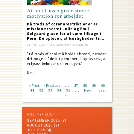
At bo i Cuzco giver større
motivation for arbejdet
På trods af coronarestriktioner er
missionærparret Julie og Emil
Solgaard glade for at være tilbage i
Peru. De oplever, at kærligheden til…
21. April 2021 / Kaja Lauterbach, kl@dlm.dk
”På trods af at vi må holde afstand, betyder
det noget både for peruanerne og os selv, at
vi fysisk befinder os her i byen.”
Det…
…
First
« First
Previous
‹ Previous
Page
87
Page
88
Page
89
Page
90
…
page
Current
91
Page
92
page
Page
93
Page
94
Page
95
Next
Next ›
Last
Last
Pagination
page
»
page
page
ALLE NYHEDER
SEPTEMBER 2025
(7)
AUGUST 2025
(7)
JULI 2025
(4)