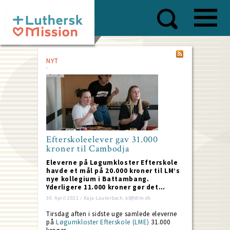
Skip
to
main
content
NYT
Efterskoleelever gav 31.000
kroner til Cambodja
Eleverne på Løgumkloster Efterskole
havde et mål på 20.000 kroner til LM’s
nye kollegium i Battambang.
Yderligere 11.000 kroner gør det…
30. April 2021 / Kaja Lauterbach, kl@dlm.dk
Tirsdag aften i sidste uge samlede eleverne
på
Løgumkloster Efterskole (LME)
31.000