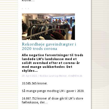
kroner…
Rekordhøje gaveindtægter i
2020 trods corona
Alle negative forventninger til trods
landede LM's landskasse med et
solidt overskud efter et corona-år
med mange usikkerheder. Det
skyldes…
28. April 2021 / Nicklas Lautrup-Meiner, nlm@dlm.dk
33.585.565 kroner.
Så mange penge modtog LM i gaver i 2020.
16.867.752 kroner af disse gik til LM’s store
fælleskasse, der…