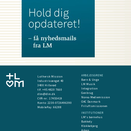
ARBEJDSGRENE
Luthersk Mission
Børn & Unge
Industrivænget 40
LM Musik
3400 Hillerød
Integration
tlf. +45 4820 7660
Genbrug
dlm@dlm.dk
Norea Mediemission
CVR-nr.: 17455419
OAC Danmark
​Konto:
2230-0726496390
Friluftsmissionen
MobilePay:
66288
INSTITUTIONER
LM's børnehus
Bakkely
Klokkebjerg
Arken