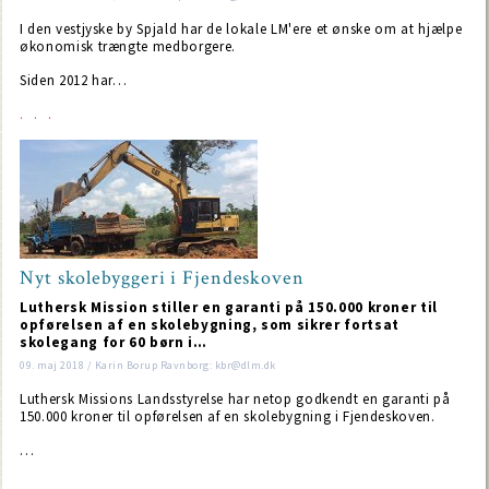
I den vestjyske by Spjald har de lokale LM'ere et ønske om at hjælpe
økonomisk trængte medborgere.
Siden 2012 har…
Nyt skolebyggeri i Fjendeskoven
Luthersk Mission stiller en garanti på 150.000 kroner til
opførelsen af en skolebygning, som sikrer fortsat
skolegang for 60 børn i…
09. maj 2018 / Karin Borup Ravnborg: kbr@dlm.dk
Luthersk Missions Landsstyrelse har netop godkendt en garanti på
150.000 kroner til opførelsen af en skolebygning i Fjendeskoven.
…