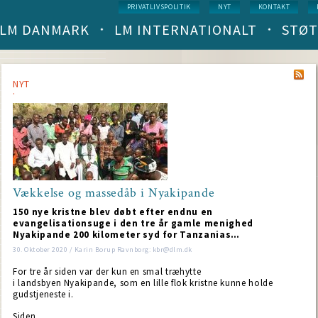
Service
PRIVATLIVSPOLITIK
NYT
KONTAKT
menu
LM DANMARK
LM INTERNATIONALT
STØT
Main
navigation
(level
1)
NYT
Vækkelse og massedåb i Nyakipande
150 nye kristne blev døbt efter endnu en
evangelisationsuge i den tre år gamle menighed
Nyakipande 200 kilometer syd for Tanzanias…
30. Oktober 2020 / Karin Borup Ravnborg: kbr@dlm.dk
For tre år siden var der kun en smal træhytte
i landsbyen Nyakipande, som en lille flok kristne kunne holde
gudstjeneste i.
Siden…