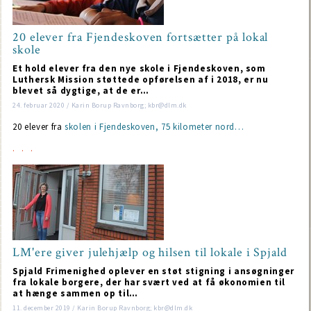
20 elever fra Fjendeskoven fortsætter på lokal
skole
Et hold elever fra den nye skole i Fjendeskoven, som
Luthersk Mission støttede opførelsen af i 2018, er nu
blevet så dygtige, at de er…
24. februar 2020 / Karin Borup Ravnborg; kbr@dlm.dk
20 elever fra
skolen i Fjendeskoven, 75 kilometer nord…
LM'ere giver julehjælp og hilsen til lokale i Spjald
Spjald Frimenighed oplever en støt stigning i ansøgninger
fra lokale borgere, der har svært ved at få økonomien til
at hænge sammen op til…
11. december 2019 / Karin Borup Ravnborg; kbr@dlm.dk