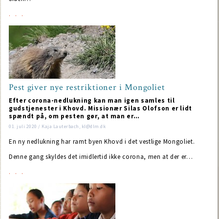
Pest giver nye restriktioner i Mongoliet
Efter corona-nedlukning kan man igen samles til
gudstjenester i Khovd. Missionær Silas Olofson er lidt
spændt på, om pesten gør, at man er…
01. juli 2020 / Kaja Lauterbach, kl@dlm.dk
En ny nedlukning har ramt byen Khovd i det vestlige Mongoliet.
Denne gang skyldes det imidlertid ikke corona, men at der er…