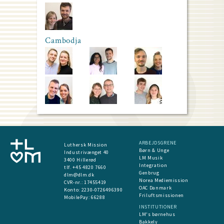
Cambodja
ARBEJDSGRENE
Luthersk Mission
Børn & Unge
Industrivænget 40
LM Musik
3400 Hillerød
Integration
tlf. +45 4820 7660
Genbrug
dlm@dlm.dk
Norea Mediemission
CVR-nr.: 17455419
OAC Danmark
​Konto:
2230-0726496390
Friluftsmissionen
MobilePay:
66288
INSTITUTIONER
LM's børnehus
Bakkely