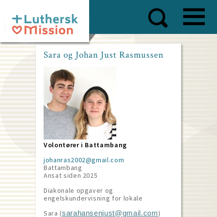
Skip
to
main
content
Sara og Johan Just Rasmussen
Volontører i Battambang
johanras2002@gmail.com
Battambang
Ansat siden
2025
Diakonale opgaver og
engelskundervisning for lokale
Sara (
)
sarahansenjust@gmail.com