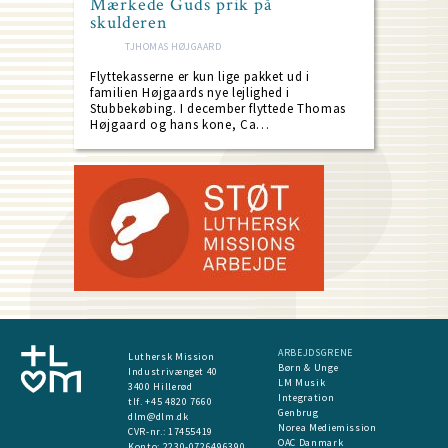
Mærkede Guds prik på
skulderen
TJHOMAS HØJGAARD
Flyttekasserne er kun lige pakket ud i
familien Højgaards nye lejlighed i
Stubbekøbing. I december flyttede Thomas
Højgaard og hans kone, Ca…
ARBEJDSGRENE
Luthersk Mission
Børn & Unge
Industrivænget 40
LM Musik
3400 Hillerød
Integration
tlf. +45 4820 7660
Genbrug
dlm@dlm.dk
Norea Mediemission
CVR-nr.: 17455419
OAC Danmark
​Konto:
2230-0726496390