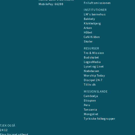
Friluftsmissionen
MobilePay:
66288
INSTITUTIONER
LM's børnehus
Bakkely
Klokkebjerg
Arken
Håbet
Café Kilden
Skoler
RESURSER
Tro & Mission
Budskabet
LogosMedia
Lyset og Livet
Nodebasen
Worship Today
Discipel 24-7
Tilliv.dk
MISSIONSLANDE
Cambodja
Etiopien
Peru
Tanzania
Mongoliet
Tyrkiske folkegrupper
TJEK OGSÅ
24:12
Etos for god adfærd