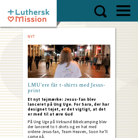
Skip
to
main
content
NYT
LMU’ere får t-shirts med Jesus-
print
Et nyt tøjmærke: Jesus-fan blev
lanceret på Ung Uge. For Sara, der har
designet tøjet, er det vigtigt, at det
er med til at ære Gud
På Ung Uge på Virksund Bibelcamping blev
der lanceret to t-shirts og en hat med
ordene Jesus-fan, Team Heaven, Soon he’ll
come på.