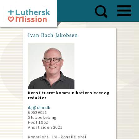
Skip
to
main
content
Ivan Bach Jakobsen
Konstitueret kommunikationsleder og
redaktør
ibj@dlm.dk
60629311
Stubbekøbing
Født 1962
Ansat siden
2021
Konsulent i LM - konstitueret