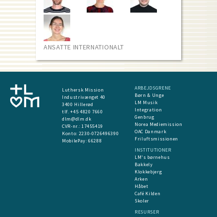
ANSATTE INTERNATIONALT
ARBEJDSGRENE
Luthersk Mission
Børn & Unge
Industrivænget 40
LM Musik
3400 Hillerød
Integration
tlf. +45 4820 7660
Genbrug
dlm@dlm.dk
Norea Mediemission
CVR-nr.: 17455419
OAC Danmark
​Konto:
2230-0726496390
Friluftsmissionen
MobilePay:
66288
INSTITUTIONER
LM's børnehus
Bakkely
Klokkebjerg
Arken
Håbet
Café Kilden
Skoler
RESURSER